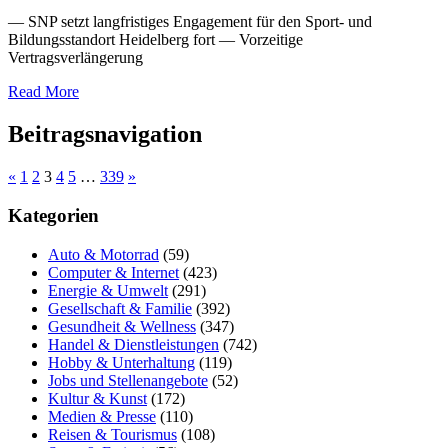
— SNP setzt langfristiges Engagement für den Sport- und
Bildungsstandort Heidelberg fort — Vorzeitige
Vertragsverlängerung
Read More
Beitragsnavigation
«
1
2
3
4
5
…
339
»
Kategorien
Auto & Motorrad
(59)
Computer & Internet
(423)
Energie & Umwelt
(291)
Gesellschaft & Familie
(392)
Gesundheit & Wellness
(347)
Handel & Dienstleistungen
(742)
Hobby & Unterhaltung
(119)
Jobs und Stellenangebote
(52)
Kultur & Kunst
(172)
Medien & Presse
(110)
Reisen & Tourismus
(108)