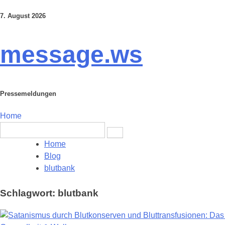
7. August 2026
Skip
to
content
message.ws
Pressemeldungen
Home
Search
for:
Home
Blog
blutbank
Schlagwort:
blutbank