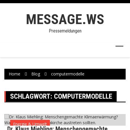
Skip
to
MESSAGE.WS
content
Pressemeldungen
Home
Blog
computermodelle
SCHLAGWORT:
COMPUTERMODELLE
Energie & Umwelt
Dr. Klaus Miehling: Menschengemachte