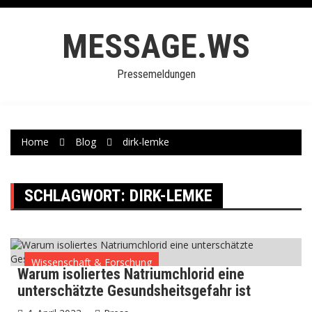
Skip
to
MESSAGE.WS
content
Pressemeldungen
Home
Blog
dirk-lemke
SCHLAGWORT:
DIRK-LEMKE
Wissenschaft & Forschung
Warum isoliertes Natriumchlorid eine
unterschätzte Gesundsheitsgefahr ist