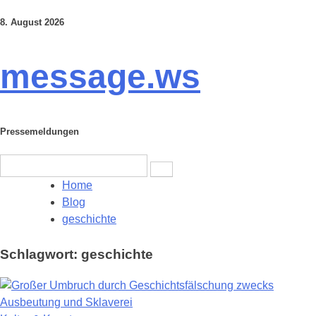
8. August 2026
Skip
to
content
message.ws
Pressemeldungen
Search
for:
Home
Blog
geschichte
Schlagwort:
geschichte