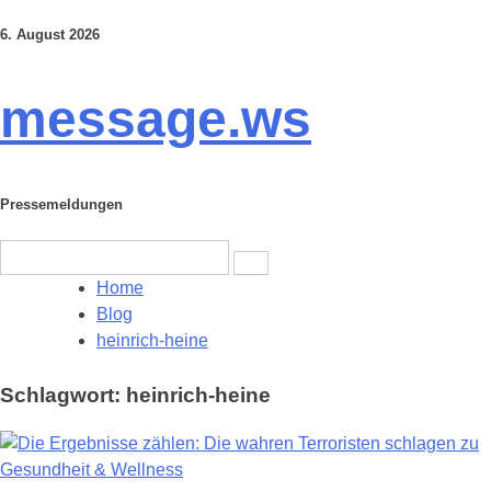
6. August 2026
Skip
to
content
message.ws
Pressemeldungen
Search
for:
Home
Blog
heinrich-heine
Schlagwort:
heinrich-heine
Gesundheit & Wellness