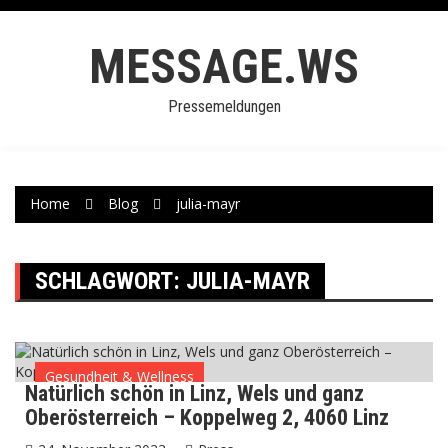
Skip
to
MESSAGE.WS
content
Pressemeldungen
Home
Blog
julia-mayr
SCHLAGWORT:
JULIA-MAYR
Gesundheit & Wellness
Natürlich schön in Linz, Wels und ganz
Oberösterreich – Koppelweg 2, 4060 Linz