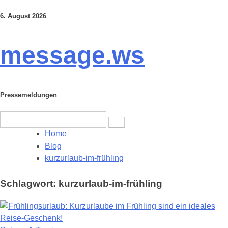
6. August 2026
Skip
to
content
message.ws
Pressemeldungen
Search
for:
Home
Blog
kurzurlaub-im-frühling
Schlagwort:
kurzurlaub-im-frühling