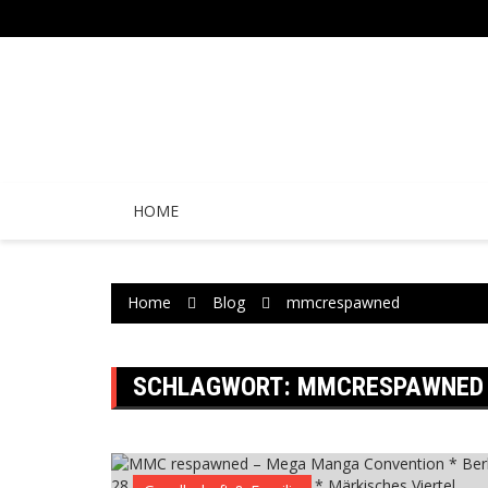
Skip
to
content
HOME
Home
Blog
mmcrespawned
SCHLAGWORT:
MMCRESPAWNED