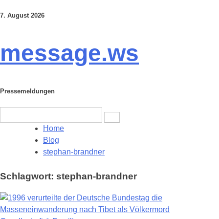
7. August 2026
Skip
to
content
message.ws
Pressemeldungen
Search
for:
Home
Blog
stephan-brandner
Schlagwort:
stephan-brandner