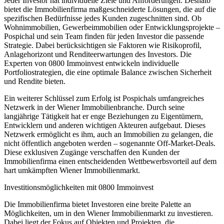
Jeder Investor hat individuelle Ziele und Anforderungen. Deshalb
bietet die Immobilienfirma maßgeschneiderte Lösungen, die auf die
spezifischen Bedürfnisse jedes Kunden zugeschnitten sind. Ob
Wohnimmobilien, Gewerbeimmobilien oder Entwicklungsprojekte –
Pospichal und sein Team finden für jeden Investor die passende
Strategie. Dabei berücksichtigen sie Faktoren wie Risikoprofil,
Anlagehorizont und Renditeerwartungen des Investors. Die
Experten von 0800 Immoinvest entwickeln individuelle
Portfoliostrategien, die eine optimale Balance zwischen Sicherheit
und Rendite bieten.
Ein weiterer Schlüssel zum Erfolg ist Pospichals umfangreiches
Netzwerk in der Wiener Immobilienbranche. Durch seine
langjährige Tätigkeit hat er enge Beziehungen zu Eigentümern,
Entwicklern und anderen wichtigen Akteuren aufgebaut. Dieses
Netzwerk ermöglicht es ihm, auch an Immobilien zu gelangen, die
nicht öffentlich angeboten werden – sogenannte Off-Market-Deals.
Diese exklusiven Zugänge verschaffen den Kunden der
Immobilienfirma einen entscheidenden Wettbewerbsvorteil auf dem
hart umkämpften Wiener Immobilienmarkt.
Investitionsmöglichkeiten mit 0800 Immoinvest
Die Immobilienfirma bietet Investoren eine breite Palette an
Möglichkeiten, um in den Wiener Immobilienmarkt zu investieren.
Dabei liegt der Fokus auf Objekten und Projekten, die