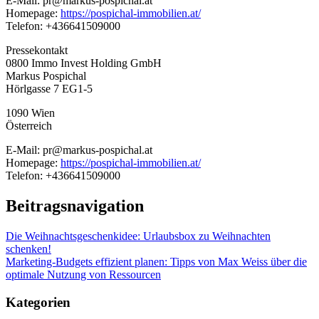
E-Mail: pr@markus-pospichal.at
Homepage:
https://pospichal-immobilien.at/
Telefon: +436641509000
Pressekontakt
0800 Immo Invest Holding GmbH
Markus Pospichal
Hörlgasse 7 EG1-5
1090 Wien
Österreich
E-Mail: pr@markus-pospichal.at
Homepage:
https://pospichal-immobilien.at/
Telefon: +436641509000
Beitragsnavigation
Die Weihnachtsgeschenkidee: Urlaubsbox zu Weihnachten
schenken!
Marketing-Budgets effizient planen: Tipps von Max Weiss über die
optimale Nutzung von Ressourcen
Kategorien