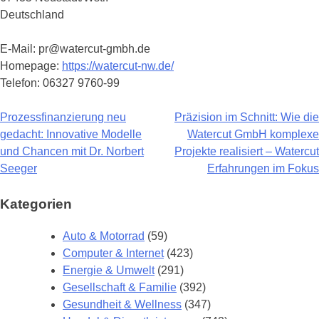
Deutschland
E-Mail: pr@watercut-gmbh.de
Homepage:
https://watercut-nw.de/
Telefon: 06327 9760-99
Prozessfinanzierung neu
Präzision im Schnitt: Wie die
Beitragsnavigation
gedacht: Innovative Modelle
Watercut GmbH komplexe
und Chancen mit Dr. Norbert
Projekte realisiert – Watercut
Seeger
Erfahrungen im Fokus
Kategorien
Auto & Motorrad
(59)
Computer & Internet
(423)
Energie & Umwelt
(291)
Gesellschaft & Familie
(392)
Gesundheit & Wellness
(347)