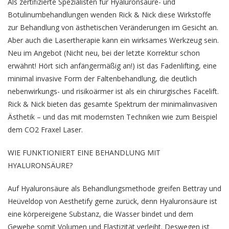
Als zertifizierte Spezialisten für Hyaluronsäure- und
Botulinumbehandlungen wenden Rick & Nick diese Wirkstoffe
zur Behandlung von ästhetischen Veränderungen im Gesicht an.
Aber auch die Lasertherapie kann ein wirksames Werkzeug sein.
Neu im Angebot (Nicht neu, bei der letzte Korrektur schon
erwähnt! Hört sich anfängermäßig an!) ist das Fadenlifting, eine
minimal invasive Form der Faltenbehandlung, die deutlich
nebenwirkungs- und risikoärmer ist als ein chirurgisches Facelift.
Rick & Nick bieten das gesamte Spektrum der minimalinvasiven
Ästhetik – und das mit modernsten Techniken wie zum Beispiel
dem CO2 Fraxel Laser.
WIE FUNKTIONIERT EINE BEHANDLUNG MIT
HYALURONSÄURE?
Auf Hyaluronsäure als Behandlungsmethode greifen Bettray und
Heüveldop von Aesthetify gerne zurück, denn Hyaluronsäure ist
eine körpereigene Substanz, die Wasser bindet und dem
Gewebe somit Volumen und Elastizität verleiht. Deswegen ist