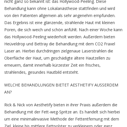
nicht ganz so bekannt ist: das Hollywood-Peeling. Diese
Behandlung kann ohne Lokalanästhesie stattfinden und wird
von den Patienten allgemein als sehr angenehm empfunden.
Das Ergebnis ist eine glänzende, strahlende Haut mit kleinen
Poren, die sich weich und schön anfühlt. Nach einer Woche kann
das Hollywood-Peeling wiederholt werden. Außerdem bieten
Heüveldrop und Bettray die Behandlung mit dem CO2 Fraxel
Laser an. Hierbei durchdringen zielgenaue Laserstrahlen die
Oberfläche der Haut, um geschädigte ältere Hautzellen zu
erneuern, damit innerhalb kürzester Zeit ein frisches,
strahlendes, gesundes Hautbild entsteht.
WELCHE BEHANDLUNGEN BIETET AESTHETIFY AUSSERDEM
AN?
Rick & Nick von Aesthetify bieten in ihrer Praxis außerdem die
Behandlung mit der Fett-weg-Spritze an. Es handelt sich hierbei
um eine minimalinvasive Methode der Fettentfernung mit dem
Ziel, kleine bis mittlere Fettpolster zu verkleinern oder ganz