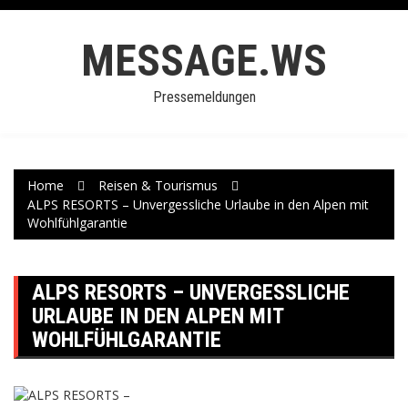
Skip
to
MESSAGE.WS
content
Pressemeldungen
Home
Reisen & Tourismus
ALPS RESORTS – Unvergessliche Urlaube in den Alpen mit
Wohlfühlgarantie
ALPS RESORTS – UNVERGESSLICHE
URLAUBE IN DEN ALPEN MIT
WOHLFÜHLGARANTIE