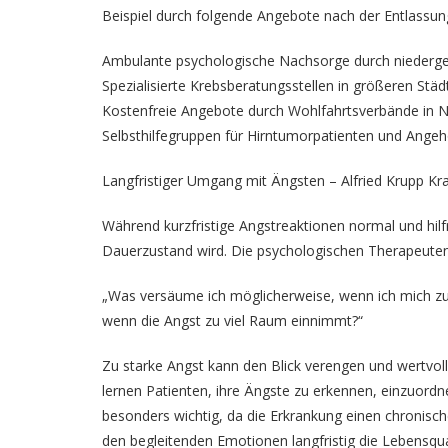
Beispiel durch folgende Angebote nach der Entlassun
Ambulante psychologische Nachsorge durch niederg
Spezialisierte Krebsberatungsstellen in größeren Städ
Kostenfreie Angebote durch Wohlfahrtsverbände in
Selbsthilfegruppen für Hirntumorpatienten und Angeh
Langfristiger Umgang mit Ängsten – Alfried Krupp K
Während kurzfristige Angstreaktionen normal und hilfr
Dauerzustand wird. Die psychologischen Therapeuten 
„Was versäume ich möglicherweise, wenn ich mich zu
wenn die Angst zu viel Raum einnimmt?“
Zu starke Angst kann den Blick verengen und wertvo
lernen Patienten, ihre Ängste zu erkennen, einzuordn
besonders wichtig, da die Erkrankung einen chronisc
den begleitenden Emotionen langfristig die Lebensqual