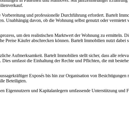
wohnungen in Pattensen und Hannover. Mit jahrzehntelanger Erfahrung 
ilienverkauf.
 Vorbereitung und professionelle Durchführung erfordert. Bartelt Immo
n. Unabhängig davon, ob die Wohnung selbst genutzt oder vermietet w
sprozess, um den realistischen Marktwert der Wohnung zu ermitteln. Die
hohe Preise Käufer abschrecken können. Bartelt Immobilien nutzt dabei
iche Aufmerksamkeit. Bartelt Immobilien stellt sicher, dass alle rel
. Dies umfasst die Einhaltung der Rechte und Pflichten, die mit besteh
aussagekräftiger Exposés bis hin zur Organisation von Besichtigungen r
lle Beteiligten.
lien Eigennutzern und Kapitalanlegern umfassende Unterstützung un