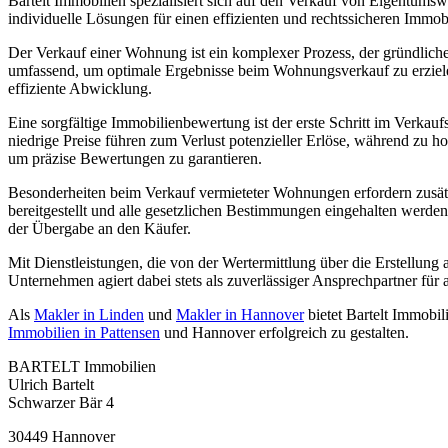
Bartelt Immobilien spezialisiert sich auf den Verkauf von Eigentums
individuelle Lösungen für einen effizienten und rechtssicheren Immob
Der Verkauf einer Wohnung ist ein komplexer Prozess, der gründliche
umfassend, um optimale Ergebnisse beim Wohnungsverkauf zu erziele
effiziente Abwicklung.
Eine sorgfältige Immobilienbewertung ist der erste Schritt im Verkauf
niedrige Preise führen zum Verlust potenzieller Erlöse, während zu 
um präzise Bewertungen zu garantieren.
Besonderheiten beim Verkauf vermieteter Wohnungen erfordern zusätzl
bereitgestellt und alle gesetzlichen Bestimmungen eingehalten werden
der Übergabe an den Käufer.
Mit Dienstleistungen, die von der Wertermittlung über die Erstellung 
Unternehmen agiert dabei stets als zuverlässiger Ansprechpartner für a
Als
Makler in Linden
und
Makler in Hannover
bietet Bartelt Immobi
Immobilien in Pattensen
und Hannover erfolgreich zu gestalten.
BARTELT Immobilien
Ulrich Bartelt
Schwarzer Bär 4
30449 Hannover