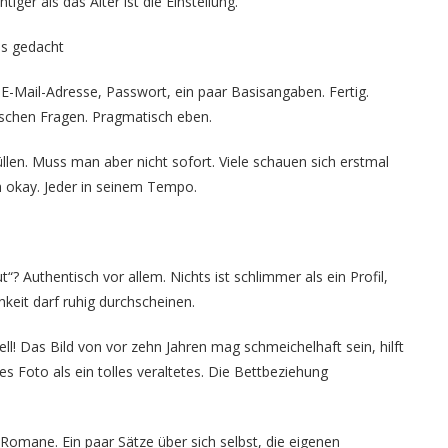
iger als das Alter ist die Einstellung.
ls gedacht
 E-Mail-Adresse, Passwort, ein paar Basisangaben. Fertig.
ischen Fragen. Pragmatisch eben.
len. Muss man aber nicht sofort. Viele schauen sich erstmal
ch okay. Jeder in seinem Tempo.
t“? Authentisch vor allem. Nichts ist schlimmer als ein Profil,
keit darf ruhig durchscheinen.
uell! Das Bild von vor zehn Jahren mag schmeichelhaft sein, hilft
es Foto als ein tolles veraltetes. Die Bettbeziehung
t Romane. Ein paar Sätze über sich selbst, die eigenen