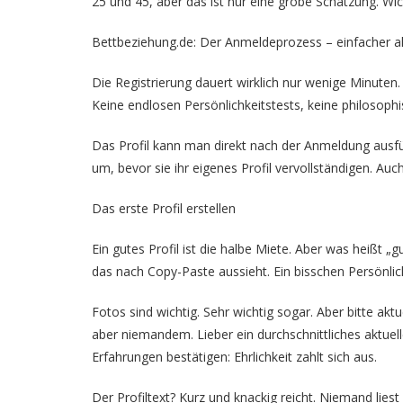
25 und 45, aber das ist nur eine grobe Schätzung. Wicht
Bettbeziehung.de: Der Anmeldeprozess – einfacher a
Die Registrierung dauert wirklich nur wenige Minuten.
Keine endlosen Persönlichkeitstests, keine philosoph
Das Profil kann man direkt nach der Anmeldung ausfül
um, bevor sie ihr eigenes Profil vervollständigen. Au
Das erste Profil erstellen
Ein gutes Profil ist die halbe Miete. Aber was heißt „gu
das nach Copy-Paste aussieht. Ein bisschen Persönlich
Fotos sind wichtig. Sehr wichtig sogar. Aber bitte akt
aber niemandem. Lieber ein durchschnittliches aktuell
Erfahrungen bestätigen: Ehrlichkeit zahlt sich aus.
Der Profiltext? Kurz und knackig reicht. Niemand lies