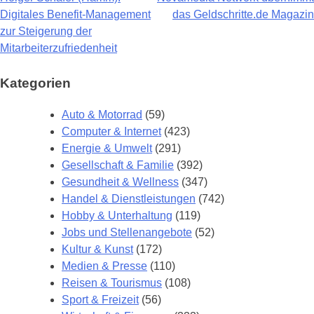
Beitragsnavigation
Digitales Benefit-Management
das Geldschritte.de Magazin
zur Steigerung der
Mitarbeiterzufriedenheit
Kategorien
Auto & Motorrad
(59)
Computer & Internet
(423)
Energie & Umwelt
(291)
Gesellschaft & Familie
(392)
Gesundheit & Wellness
(347)
Handel & Dienstleistungen
(742)
Hobby & Unterhaltung
(119)
Jobs und Stellenangebote
(52)
Kultur & Kunst
(172)
Medien & Presse
(110)
Reisen & Tourismus
(108)
Sport & Freizeit
(56)