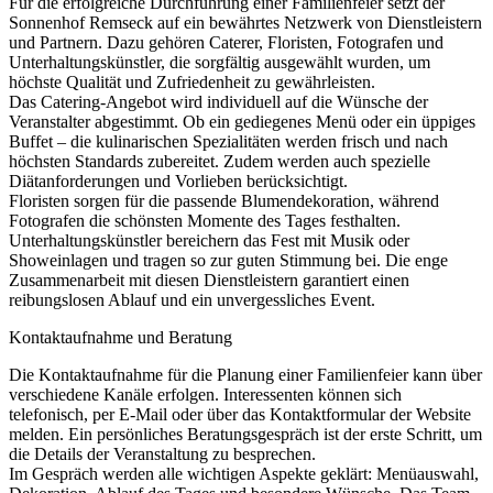
Für die erfolgreiche Durchführung einer Familienfeier setzt der
Sonnenhof Remseck auf ein bewährtes Netzwerk von Dienstleistern
und Partnern. Dazu gehören Caterer, Floristen, Fotografen und
Unterhaltungskünstler, die sorgfältig ausgewählt wurden, um
höchste Qualität und Zufriedenheit zu gewährleisten.
Das Catering-Angebot wird individuell auf die Wünsche der
Veranstalter abgestimmt. Ob ein gediegenes Menü oder ein üppiges
Buffet – die kulinarischen Spezialitäten werden frisch und nach
höchsten Standards zubereitet. Zudem werden auch spezielle
Diätanforderungen und Vorlieben berücksichtigt.
Floristen sorgen für die passende Blumendekoration, während
Fotografen die schönsten Momente des Tages festhalten.
Unterhaltungskünstler bereichern das Fest mit Musik oder
Showeinlagen und tragen so zur guten Stimmung bei. Die enge
Zusammenarbeit mit diesen Dienstleistern garantiert einen
reibungslosen Ablauf und ein unvergessliches Event.
Kontaktaufnahme und Beratung
Die Kontaktaufnahme für die Planung einer Familienfeier kann über
verschiedene Kanäle erfolgen. Interessenten können sich
telefonisch, per E-Mail oder über das Kontaktformular der Website
melden. Ein persönliches Beratungsgespräch ist der erste Schritt, um
die Details der Veranstaltung zu besprechen.
Im Gespräch werden alle wichtigen Aspekte geklärt: Menüauswahl,