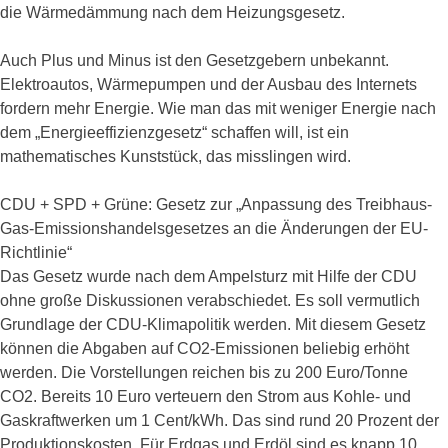
die Wärmedämmung nach dem Heizungsgesetz.
Auch Plus und Minus ist den Gesetzgebern unbekannt.
Elektroautos, Wärmepumpen und der Ausbau des Internets
fordern mehr Energie. Wie man das mit weniger Energie nach
dem „Energieeffizienzgesetz“ schaffen will, ist ein
mathematisches Kunststück, das misslingen wird.
CDU + SPD + Grüne: Gesetz zur „Anpassung des Treibhaus-
Gas-Emissionshandelsgesetzes an die Änderungen der EU-
Richtlinie“
Das Gesetz wurde nach dem Ampelsturz mit Hilfe der CDU
ohne große Diskussionen verabschiedet. Es soll vermutlich
Grundlage der CDU-Klimapolitik werden. Mit diesem Gesetz
können die Abgaben auf CO2-Emissionen beliebig erhöht
werden. Die Vorstellungen reichen bis zu 200 Euro/Tonne
CO2. Bereits 10 Euro verteuern den Strom aus Kohle- und
Gaskraftwerken um 1 Cent/kWh. Das sind rund 20 Prozent der
Produktionskosten. Für Erdgas und Erdöl sind es knapp 10