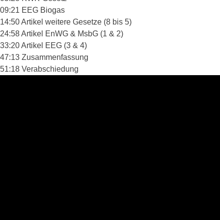
09:21 EEG Biogas
14:50 Artikel weitere Gesetze (8 bis 5)
24:58 Artikel EnWG & MsbG (1 & 2)
33:20 Artikel EEG (3 & 4)
47:13 Zusammenfassung
51:18 Verabschiedung