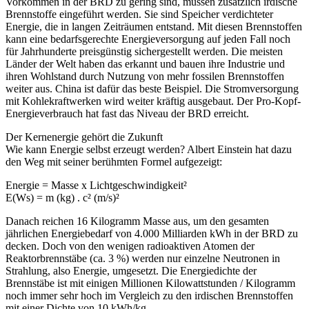
Vorkommen in der BRD zu gering sind, müssen zusätzlich irdische
Brennstoffe eingeführt werden. Sie sind Speicher verdichteter
Energie, die in langen Zeiträumen entstand. Mit diesen Brennstoffen
kann eine bedarfsgerechte Energieversorgung auf jeden Fall noch
für Jahrhunderte preisgünstig sichergestellt werden. Die meisten
Länder der Welt haben das erkannt und bauen ihre Industrie und
ihren Wohlstand durch Nutzung von mehr fossilen Brennstoffen
weiter aus. China ist dafür das beste Beispiel. Die Stromversorgung
mit Kohlekraftwerken wird weiter kräftig ausgebaut. Der Pro-Kopf-
Energieverbrauch hat fast das Niveau der BRD erreicht.
Der Kernenergie gehört die Zukunft
Wie kann Energie selbst erzeugt werden? Albert Einstein hat dazu
den Weg mit seiner berühmten Formel aufgezeigt:
Energie = Masse x Lichtgeschwindigkeit²
E(Ws) = m (kg) . c² (m/s)²
Danach reichen 16 Kilogramm Masse aus, um den gesamten
jährlichen Energiebedarf von 4.000 Milliarden kWh in der BRD zu
decken. Doch von den wenigen radioaktiven Atomen der
Reaktorbrennstäbe (ca. 3 %) werden nur einzelne Neutronen in
Strahlung, also Energie, umgesetzt. Die Energiedichte der
Brennstäbe ist mit einigen Millionen Kilowattstunden / Kilogramm
noch immer sehr hoch im Vergleich zu den irdischen Brennstoffen
mit einer Dichte von 10 kWh/kg.