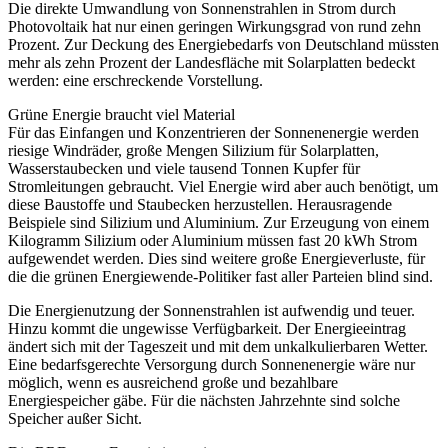
Die direkte Umwandlung von Sonnenstrahlen in Strom durch
Photovoltaik hat nur einen geringen Wirkungsgrad von rund zehn
Prozent. Zur Deckung des Energiebedarfs von Deutschland müssten
mehr als zehn Prozent der Landesfläche mit Solarplatten bedeckt
werden: eine erschreckende Vorstellung.
Grüne Energie braucht viel Material
Für das Einfangen und Konzentrieren der Sonnenenergie werden
riesige Windräder, große Mengen Silizium für Solarplatten,
Wasserstaubecken und viele tausend Tonnen Kupfer für
Stromleitungen gebraucht. Viel Energie wird aber auch benötigt, um
diese Baustoffe und Staubecken herzustellen. Herausragende
Beispiele sind Silizium und Aluminium. Zur Erzeugung von einem
Kilogramm Silizium oder Aluminium müssen fast 20 kWh Strom
aufgewendet werden. Dies sind weitere große Energieverluste, für
die die grünen Energiewende-Politiker fast aller Parteien blind sind.
Die Energienutzung der Sonnenstrahlen ist aufwendig und teuer.
Hinzu kommt die ungewisse Verfügbarkeit. Der Energieeintrag
ändert sich mit der Tageszeit und mit dem unkalkulierbaren Wetter.
Eine bedarfsgerechte Versorgung durch Sonnenenergie wäre nur
möglich, wenn es ausreichend große und bezahlbare
Energiespeicher gäbe. Für die nächsten Jahrzehnte sind solche
Speicher außer Sicht.