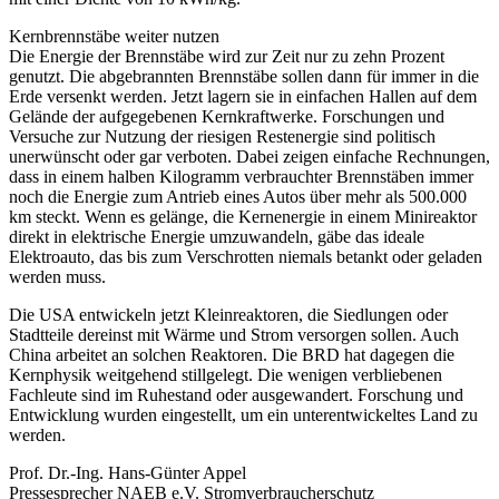
Kernbrennstäbe weiter nutzen
Die Energie der Brennstäbe wird zur Zeit nur zu zehn Prozent
genutzt. Die abgebrannten Brennstäbe sollen dann für immer in die
Erde versenkt werden. Jetzt lagern sie in einfachen Hallen auf dem
Gelände der aufgegebenen Kernkraftwerke. Forschungen und
Versuche zur Nutzung der riesigen Restenergie sind politisch
unerwünscht oder gar verboten. Dabei zeigen einfache Rechnungen,
dass in einem halben Kilogramm verbrauchter Brennstäben immer
noch die Energie zum Antrieb eines Autos über mehr als 500.000
km steckt. Wenn es gelänge, die Kernenergie in einem Minireaktor
direkt in elektrische Energie umzuwandeln, gäbe das ideale
Elektroauto, das bis zum Verschrotten niemals betankt oder geladen
werden muss.
Die USA entwickeln jetzt Kleinreaktoren, die Siedlungen oder
Stadtteile dereinst mit Wärme und Strom versorgen sollen. Auch
China arbeitet an solchen Reaktoren. Die BRD hat dagegen die
Kernphysik weitgehend stillgelegt. Die wenigen verbliebenen
Fachleute sind im Ruhestand oder ausgewandert. Forschung und
Entwicklung wurden eingestellt, um ein unterentwickeltes Land zu
werden.
Prof. Dr.-Ing. Hans-Günter Appel
Pressesprecher NAEB e.V. Stromverbraucherschutz