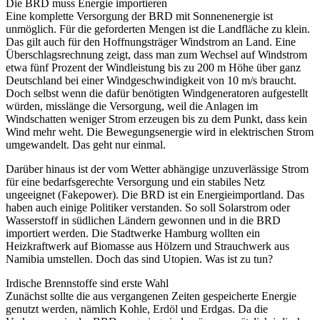
Die BRD muss Energie importieren
Eine komplette Versorgung der BRD mit Sonnenenergie ist
unmöglich. Für die geforderten Mengen ist die Landfläche zu klein.
Das gilt auch für den Hoffnungsträger Windstrom an Land. Eine
Überschlagsrechnung zeigt, dass man zum Wechsel auf Windstrom
etwa fünf Prozent der Windleistung bis zu 200 m Höhe über ganz
Deutschland bei einer Windgeschwindigkeit von 10 m/s braucht.
Doch selbst wenn die dafür benötigten Windgeneratoren aufgestellt
würden, misslänge die Versorgung, weil die Anlagen im
Windschatten weniger Strom erzeugen bis zu dem Punkt, dass kein
Wind mehr weht. Die Bewegungsenergie wird in elektrischen Strom
umgewandelt. Das geht nur einmal.
Darüber hinaus ist der vom Wetter abhängige unzuverlässige Strom
für eine bedarfsgerechte Versorgung und ein stabiles Netz
ungeeignet (Fakepower). Die BRD ist ein Energieimportland. Das
haben auch einige Politiker verstanden. So soll Solarstrom oder
Wasserstoff in südlichen Ländern gewonnen und in die BRD
importiert werden. Die Stadtwerke Hamburg wollten ein
Heizkraftwerk auf Biomasse aus Hölzern und Strauchwerk aus
Namibia umstellen. Doch das sind Utopien. Was ist zu tun?
Irdische Brennstoffe sind erste Wahl
Zunächst sollte die aus vergangenen Zeiten gespeicherte Energie
genutzt werden, nämlich Kohle, Erdöl und Erdgas. Da die