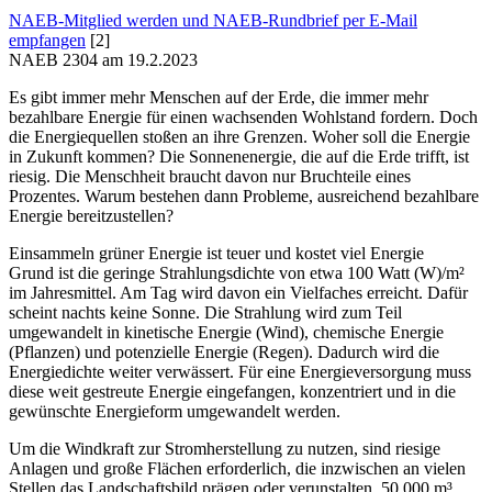
NAEB-Mitglied werden und NAEB-Rundbrief per E-Mail
empfangen
[2]
NAEB 2304 am 19.2.2023
Es gibt immer mehr Menschen auf der Erde, die immer mehr
bezahlbare Energie für einen wachsenden Wohlstand fordern. Doch
die Energiequellen stoßen an ihre Grenzen. Woher soll die Energie
in Zukunft kommen? Die Sonnenenergie, die auf die Erde trifft, ist
riesig. Die Menschheit braucht davon nur Bruchteile eines
Prozentes. Warum bestehen dann Probleme, ausreichend bezahlbare
Energie bereitzustellen?
Einsammeln grüner Energie ist teuer und kostet viel Energie
Grund ist die geringe Strahlungsdichte von etwa 100 Watt (W)/m²
im Jahresmittel. Am Tag wird davon ein Vielfaches erreicht. Dafür
scheint nachts keine Sonne. Die Strahlung wird zum Teil
umgewandelt in kinetische Energie (Wind), chemische Energie
(Pflanzen) und potenzielle Energie (Regen). Dadurch wird die
Energiedichte weiter verwässert. Für eine Energieversorgung muss
diese weit gestreute Energie eingefangen, konzentriert und in die
gewünschte Energieform umgewandelt werden.
Um die Windkraft zur Stromherstellung zu nutzen, sind riesige
Anlagen und große Flächen erforderlich, die inzwischen an vielen
Stellen das Landschaftsbild prägen oder verunstalten. 50.000 m³