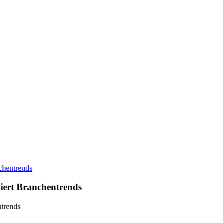
chentrends
niert Branchentrends