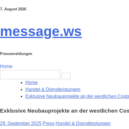
7. August 2026
Skip
to
content
message.ws
Pressemeldungen
Home
Search
for:
Home
Handel & Dienstleistungen
Exklusive Neubauprojekte an der westlichen Costa
Exklusive Neubauprojekte an der westlichen Cos
29. September 2025
Press
Handel & Dienstleistungen