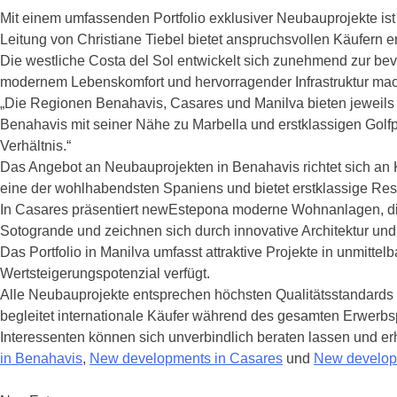
Mit einem umfassenden Portfolio exklusiver Neubauprojekte is
Leitung von Christiane Tiebel bietet anspruchsvollen Käufern
Die westliche Costa del Sol entwickelt sich zunehmend zur bev
modernem Lebenskomfort und hervorragender Infrastruktur mach
„Die Regionen Benahavis, Casares und Manilva bieten jeweils ei
Benahavis mit seiner Nähe zu Marbella und erstklassigen Golf
Verhältnis.“
Das Angebot an Neubauprojekten in Benahavis richtet sich an K
eine der wohlhabendsten Spaniens und bietet erstklassige Rest
In Casares präsentiert newEstepona moderne Wohnanlagen, die
Sotogrande und zeichnen sich durch innovative Architektur un
Das Portfolio in Manilva umfasst attraktive Projekte in unmitt
Wertsteigerungspotenzial verfügt.
Alle Neubauprojekte entsprechen höchsten Qualitätsstandards 
begleitet internationale Käufer während des gesamten Erwerbs
Interessenten können sich unverbindlich beraten lassen und erh
in Benahavis
,
New developments in Casares
und
New develop