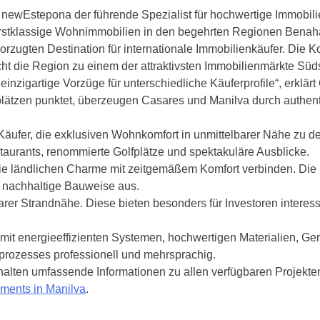
t newEstepona der führende Spezialist für hochwertige Immobil
 erstklassige Wohnimmobilien in den begehrten Regionen Benah
orzugten Destination für internationale Immobilienkäufer. Die
t die Region zu einem der attraktivsten Immobilienmärkte Süd
nzigartige Vorzüge für unterschiedliche Käuferprofile“, erklär
plätzen punktet, überzeugen Casares und Manilva durch authen
äufer, die exklusiven Wohnkomfort in unmittelbarer Nähe zu de
aurants, renommierte Golfplätze und spektakuläre Ausblicke.
 ländlichen Charme mit zeitgemäßem Komfort verbinden. Die P
d nachhaltige Bauweise aus.
elbarer Strandnähe. Diese bieten besonders für Investoren inter
mit energieeffizienten Systemen, hochwertigen Materialien, G
prozesses professionell und mehrsprachig.
alten umfassende Informationen zu allen verfügbaren Projekten.
ments in Manilva
.