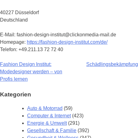
40227 Düsseldorf
Deutschland
E-Mail: fashion-design-institut@clickonmedia-mail.de
Homepage:
https://fashion-design-institut.com/de/
Telefon: +49.211.13 72 72 40
Fashion Design Institut:
Schädlingsbekämpfung
Beitragsnavigation
Modedesigner werden – von
Profis lernen
Kategorien
Auto & Motorrad
(59)
Computer & Internet
(423)
Energie & Umwelt
(291)
Gesellschaft & Familie
(392)
Gesundheit & Wellness
(347)