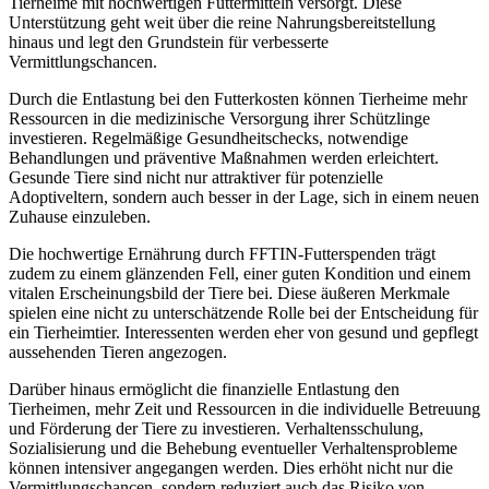
Tierheime mit hochwertigen Futtermitteln versorgt. Diese
Unterstützung geht weit über die reine Nahrungsbereitstellung
hinaus und legt den Grundstein für verbesserte
Vermittlungschancen.
Durch die Entlastung bei den Futterkosten können Tierheime mehr
Ressourcen in die medizinische Versorgung ihrer Schützlinge
investieren. Regelmäßige Gesundheitschecks, notwendige
Behandlungen und präventive Maßnahmen werden erleichtert.
Gesunde Tiere sind nicht nur attraktiver für potenzielle
Adoptiveltern, sondern auch besser in der Lage, sich in einem neuen
Zuhause einzuleben.
Die hochwertige Ernährung durch FFTIN-Futterspenden trägt
zudem zu einem glänzenden Fell, einer guten Kondition und einem
vitalen Erscheinungsbild der Tiere bei. Diese äußeren Merkmale
spielen eine nicht zu unterschätzende Rolle bei der Entscheidung für
ein Tierheimtier. Interessenten werden eher von gesund und gepflegt
aussehenden Tieren angezogen.
Darüber hinaus ermöglicht die finanzielle Entlastung den
Tierheimen, mehr Zeit und Ressourcen in die individuelle Betreuung
und Förderung der Tiere zu investieren. Verhaltensschulung,
Sozialisierung und die Behebung eventueller Verhaltensprobleme
können intensiver angegangen werden. Dies erhöht nicht nur die
Vermittlungschancen, sondern reduziert auch das Risiko von