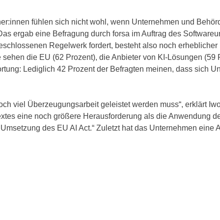
er:innen fühlen sich nicht wohl, wenn Unternehmen und Behörden
 Das ergab eine Befragung durch forsa im Auftrag des Softwa
ts beschlossenen Regelwerk fordert, besteht also noch erheblich
sehen die EU (62 Prozent), die Anbieter von KI-Lösungen (59 Pr
rtung: Lediglich 42 Prozent der Befragten meinen, dass sich Un
och viel Überzeugungsarbeit geleistet werden muss“, erklärt I
extes eine noch größere Herausforderung als die Anwendung der
e Umsetzung des EU AI Act.“ Zuletzt hat das Unternehmen eine 