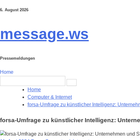
6. August 2026
Skip
to
content
message.ws
Pressemeldungen
Home
Search
for:
Home
Computer & Internet
forsa-Umfrage zu künstlicher Intelligenz: Untern
forsa-Umfrage zu künstlicher Intelligenz: Unte