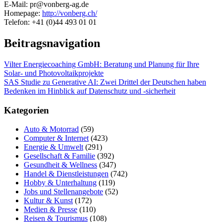
E-Mail: pr@vonberg-ag.de
Homepage:
http://vonberg.ch/
Telefon: +41 (0)44 493 01 01
Beitragsnavigation
Vilter Energiecoaching GmbH: Beratung und Planung für Ihre
Solar- und Photovoltaikprojekte
SAS Studie zu Generative AI: Zwei Drittel der Deutschen haben
Bedenken im Hinblick auf Datenschutz und -sicherheit
Kategorien
Auto & Motorrad
(59)
Computer & Internet
(423)
Energie & Umwelt
(291)
Gesellschaft & Familie
(392)
Gesundheit & Wellness
(347)
Handel & Dienstleistungen
(742)
Hobby & Unterhaltung
(119)
Jobs und Stellenangebote
(52)
Kultur & Kunst
(172)
Medien & Presse
(110)
Reisen & Tourismus
(108)