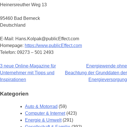
Heinersreuther Weg 13
95460 Bad Berneck
Deutschland
E-Mail: Hans.Kolpak@publicEffect.com
Homepage:
https://www.publicEffect.com
Telefon: 09273 – 501 2493
3 neue Online-Magazine für
Energiewende ohne
Beitragsnavigation
Unternehmer mit Tipps und
Beachtung der Grunddaten der
Inspirationen
Energieversorgung
Kategorien
Auto & Motorrad
(59)
Computer & Internet
(423)
Energie & Umwelt
(291)
Gesellschaft & Familie
(392)