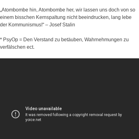
„Atombombe hin, Atombombe her, wir lassen uns doch von so
einem bisschen Kernspaltung nicht beeindrucken, lang lebe
der Kommunismus!“ – Josef Stalin
* PsyOp = Den Verstand zu betäuben, Wahrnehmungen zu
verfälschen ect.