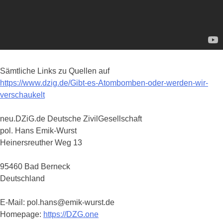
Sämtliche Links zu Quellen auf
https://www.dzig.de/Gibt-es-Atombomben-oder-werden-wir-
verschaukelt
neu.DZiG.de Deutsche ZivilGesellschaft
pol. Hans Emik-Wurst
Heinersreuther Weg 13
95460 Bad Berneck
Deutschland
E-Mail: pol.hans@emik-wurst.de
Homepage:
https://DZG.one