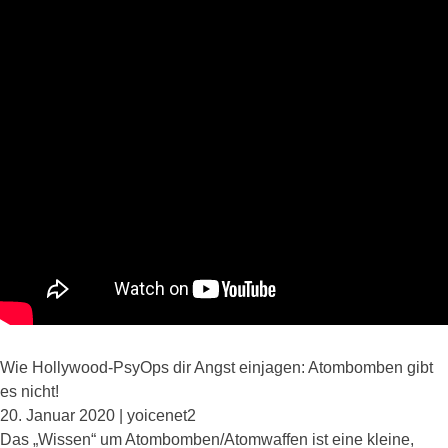
Wie Hollywood-PsyOps dir Angst einjagen: Atombomben gibt
es nicht!
20. Januar 2020 | yoicenet2
Das „Wissen“ um Atombomben/Atomwaffen ist eine kleine,