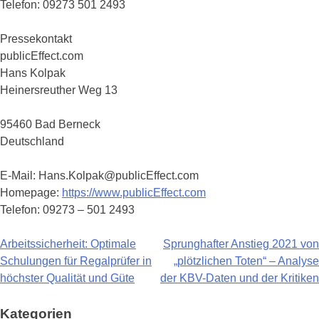
Telefon: 09273 501 2493
Pressekontakt
publicEffect.com
Hans Kolpak
Heinersreuther Weg 13
95460 Bad Berneck
Deutschland
E-Mail: Hans.Kolpak@publicEffect.com
Homepage:
https://www.publicEffect.com
Telefon: 09273 – 501 2493
Arbeitssicherheit: Optimale
Sprunghafter Anstieg 2021 von
Beitragsnavigation
Schulungen für Regalprüfer in
„plötzlichen Toten“ – Analyse
höchster Qualität und Güte
der KBV-Daten und der Kritiken
Kategorien