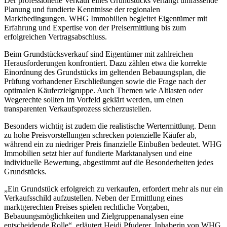
Der professionelle Verkauf eines Grundstücks verlangt umfassende
Planung und fundierte Kenntnisse der regionalen
Marktbedingungen. WHG Immobilien begleitet Eigentümer mit
Erfahrung und Expertise von der Preisermittlung bis zum
erfolgreichen Vertragsabschluss.
Beim Grundstücksverkauf sind Eigentümer mit zahlreichen
Herausforderungen konfrontiert. Dazu zählen etwa die korrekte
Einordnung des Grundstücks im geltenden Bebauungsplan, die
Prüfung vorhandener Erschließungen sowie die Frage nach der
optimalen Käuferzielgruppe. Auch Themen wie Altlasten oder
Wegerechte sollten im Vorfeld geklärt werden, um einen
transparenten Verkaufsprozess sicherzustellen.
Besonders wichtig ist zudem die realistische Wertermittlung. Denn
zu hohe Preisvorstellungen schrecken potenzielle Käufer ab,
während ein zu niedriger Preis finanzielle Einbußen bedeutet. WHG
Immobilien setzt hier auf fundierte Marktanalysen und eine
individuelle Bewertung, abgestimmt auf die Besonderheiten jedes
Grundstücks.
„Ein Grundstück erfolgreich zu verkaufen, erfordert mehr als nur ein
Verkaufsschild aufzustellen. Neben der Ermittlung eines
marktgerechten Preises spielen rechtliche Vorgaben,
Bebauungsmöglichkeiten und Zielgruppenanalysen eine
entscheidende Rolle“, erläutert Heidi Pfuderer, Inhaberin von WHG