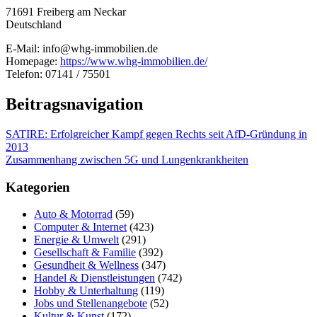
71691 Freiberg am Neckar
Deutschland
E-Mail: info@whg-immobilien.de
Homepage:
https://www.whg-immobilien.de/
Telefon: 07141 / 75501
Beitragsnavigation
SATIRE: Erfolgreicher Kampf gegen Rechts seit AfD-Gründung in
2013
Zusammenhang zwischen 5G und Lungenkrankheiten
Kategorien
Auto & Motorrad
(59)
Computer & Internet
(423)
Energie & Umwelt
(291)
Gesellschaft & Familie
(392)
Gesundheit & Wellness
(347)
Handel & Dienstleistungen
(742)
Hobby & Unterhaltung
(119)
Jobs und Stellenangebote
(52)
Kultur & Kunst
(172)