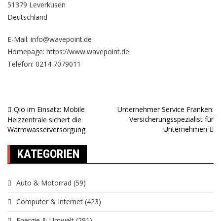
51379 Leverkusen
Deutschland
E-Mail: info@wavepoint.de
Homepage:
https://www.wavepoint.de
Telefon: 0214 7079011
Qio im Einsatz: Mobile
Unternehmer Service Franken:
Beitragsnavigation
Versicherungsspezialist für
Heizzentrale sichert die
Unternehmen
Warmwasserversorgung
KATEGORIEN
Auto & Motorrad
(59)
Computer & Internet
(423)
Energie & Umwelt
(291)