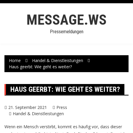
Skip
to
MESSAGE.WS
content
Pressemeldungen
Home
Handel & Dienstleistungen
Haus geerbt: Wie geht es weiter?
HAUS GEERBT: WIE GEHT ES WEITER?
21. September 2021
Press
Handel & Dienstleistungen
Wenn ein Mensch verstirbt, kommt es häufig vor, dass dieser