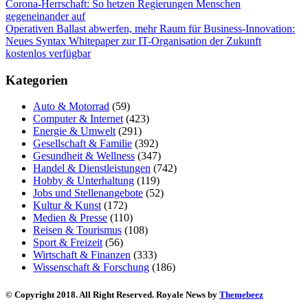
Corona-Herrschaft: So hetzen Regierungen Menschen
gegeneinander auf
Operativen Ballast abwerfen, mehr Raum für Business-Innovation:
Neues Syntax Whitepaper zur IT-Organisation der Zukunft
kostenlos verfügbar
Kategorien
Auto & Motorrad
(59)
Computer & Internet
(423)
Energie & Umwelt
(291)
Gesellschaft & Familie
(392)
Gesundheit & Wellness
(347)
Handel & Dienstleistungen
(742)
Hobby & Unterhaltung
(119)
Jobs und Stellenangebote
(52)
Kultur & Kunst
(172)
Medien & Presse
(110)
Reisen & Tourismus
(108)
Sport & Freizeit
(56)
Wirtschaft & Finanzen
(333)
Wissenschaft & Forschung
(186)
© Copyright 2018. All Right Reserved. Royale News by
Themebeez