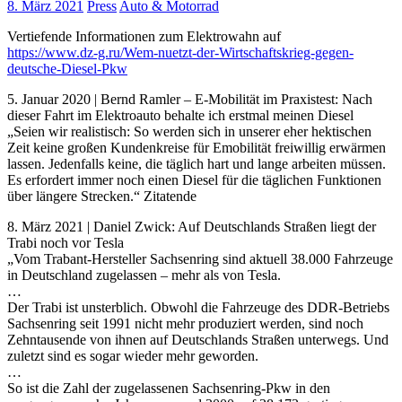
8. März 2021
Press
Auto & Motorrad
Vertiefende Informationen zum Elektrowahn auf
https://www.dz-g.ru/Wem-nuetzt-der-Wirtschaftskrieg-gegen-
deutsche-Diesel-Pkw
5. Januar 2020 | Bernd Ramler – E-Mobilität im Praxistest: Nach
dieser Fahrt im Elektroauto behalte ich erstmal meinen Diesel
„Seien wir realistisch: So werden sich in unserer eher hektischen
Zeit keine großen Kundenkreise für Emobilität freiwillig erwärmen
lassen. Jedenfalls keine, die täglich hart und lange arbeiten müssen.
Es erfordert immer noch einen Diesel für die täglichen Funktionen
über längere Strecken.“ Zitatende
8. März 2021 | Daniel Zwick: Auf Deutschlands Straßen liegt der
Trabi noch vor Tesla
„Vom Trabant-Hersteller Sachsenring sind aktuell 38.000 Fahrzeuge
in Deutschland zugelassen – mehr als von Tesla.
…
Der Trabi ist unsterblich. Obwohl die Fahrzeuge des DDR-Betriebs
Sachsenring seit 1991 nicht mehr produziert werden, sind noch
Zehntausende von ihnen auf Deutschlands Straßen unterwegs. Und
zuletzt sind es sogar wieder mehr geworden.
…
So ist die Zahl der zugelassenen Sachsenring-Pkw in den