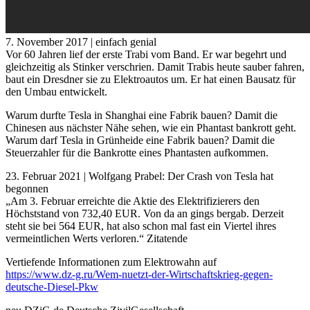
7. November 2017 | einfach genial
Vor 60 Jahren lief der erste Trabi vom Band. Er war begehrt und
gleichzeitig als Stinker verschrien. Damit Trabis heute sauber fahren,
baut ein Dresdner sie zu Elektroautos um. Er hat einen Bausatz für
den Umbau entwickelt.
Warum durfte Tesla in Shanghai eine Fabrik bauen? Damit die
Chinesen aus nächster Nähe sehen, wie ein Phantast bankrott geht.
Warum darf Tesla in Grünheide eine Fabrik bauen? Damit die
Steuerzahler für die Bankrotte eines Phantasten aufkommen.
23. Februar 2021 | Wolfgang Prabel: Der Crash von Tesla hat
begonnen
„Am 3. Februar erreichte die Aktie des Elektrifizierers den
Höchststand von 732,40 EUR. Von da an gings bergab. Derzeit
steht sie bei 564 EUR, hat also schon mal fast ein Viertel ihres
vermeintlichen Werts verloren.“ Zitatende
Vertiefende Informationen zum Elektrowahn auf
https://www.dz-g.ru/Wem-nuetzt-der-Wirtschaftskrieg-gegen-
deutsche-Diesel-Pkw