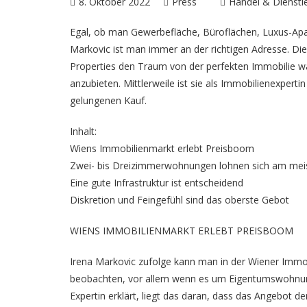
8. Oktober 2022
Press
Handel & Dienstl
Egal, ob man Gewerbefläche, Büroflächen, Luxus-Apar
Markovic ist man immer an der richtigen Adresse. Die
Properties
den Traum von der perfekten Immobilie wah
anzubieten. Mittlerweile ist sie als Immobilienexpertin
gelungenen Kauf.
Inhalt:
Wiens Immobilienmarkt erlebt Preisboom
Zwei- bis Dreizimmerwohnungen lohnen sich am mei
Eine gute Infrastruktur ist entscheidend
Diskretion und Feingefühl sind das oberste Gebot
WIENS IMMOBILIENMARKT ERLEBT PREISBOOM
Irena Markovic zufolge kann man in der Wiener Immo
beobachten, vor allem wenn es um Eigentumswohnung
Expertin erklärt, liegt das daran, dass das Angebot de