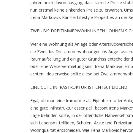
Jahren noch davon ausging, dass sich die Preise stabi
nun erstmal keine sinkenden Preise zu erwarten. Umso
Irena Markovics Kanzlei Lifestyle Properties an der Se
ZWEI- BIS DREIZIMMERWOHNUNGEN LOHNEN SIC
Wer eine Wohnung als Anlage oder Altersrückversiche
die Zwei- bis Dreizimmerwohnungen ins Auge fassen. 
Raumaufteilung und ein guter Grundriss entscheidend 
oder eine Weitervermietung sind. Irena Markovic emp
achten: Idealerweise sollte diese bei Zweizimmerwo
EINE GUTE INFRASTRUKTUR IST ENTSCHEIDEND
Egal, ob man eine Immobilie als Eigenheim oder Anlage
eine gute Infrastruktur essenziell, betont Irena Mark
Lage befinden sollte, in der öffentliche Nahverkehrsmi
sich Lebensmittelläden, Schulen, Ärzte und Freizeita
Wohnqualität entscheiden. Wie Irena Markovic hervorh