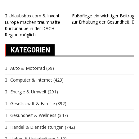
Urlaubsbox.com & Invent
Fußpflege ein wichtiger Beitrag
Beitragsnavigation
zur Erhaltung der Gesundheit.
Europe machen traumhafte
Kurzurlaube in der DACH-
Region möglich
KATEGORIEN
Auto & Motorrad
(59)
Computer & Internet
(423)
Energie & Umwelt
(291)
Gesellschaft & Familie
(392)
Gesundheit & Wellness
(347)
Handel & Dienstleistungen
(742)
Hobby & Unterhaltung
(119)