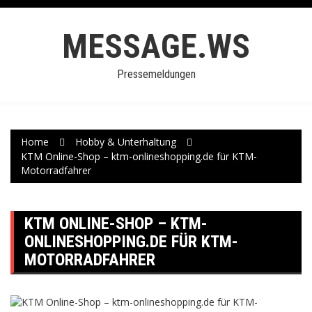
Skip
to
MESSAGE.WS
content
Pressemeldungen
Home
Hobby & Unterhaltung
KTM Online-Shop – ktm-onlineshopping.de für KTM-
Motorradfahrer
KTM ONLINE-SHOP – KTM-
ONLINESHOPPING.DE FÜR KTM-
MOTORRADFAHRER