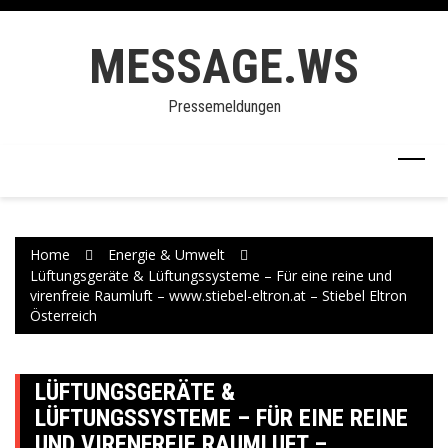
Skip
to
MESSAGE.WS
content
Pressemeldungen
Home
Energie & Umwelt
Lüftungsgeräte & Lüftungssysteme – Für eine reine und
virenfreie Raumluft – www.stiebel-eltron.at – Stiebel Eltron
Österreich
LÜFTUNGSGERÄTE &
LÜFTUNGSSYSTEME – FÜR EINE REINE
UND VIRENFREIE RAUMLUFT –