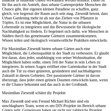
Balkone in blühende Oasen verwandelt werden können. Dabei ist
für ihn auch ein Antrieb, dass urbane Gartenprojekte Menschen die
Chance gibt, ihre eigenen kleinen Paradiese zu schaffen, ganz
gleich, wie begrenzt der Raum auch sein mag. Zieseniß betont, dass
Urban Gardening mehr ist als nur das Ziehen von Pflanzen in
Töpfen. Es ist eine Möglichkeit, die Natur in die urbanen
Lebensstile zu integrieren und das Bewusstsein für ökologische
Nachhaltigkeit zu fördern. Er begeistert sich dafür, wie Menschen in
Städten durch das gemeinsame Gärtnern zusammenkommen,
Wissen teilen und ökologisch verantwortliche Praktiken entwickeln.
Für Maximilian Zieseniß bieten urbane Gärten auch eine
Möglichkeit, die Lebensqualität in der Stadt zu verbessern. Er glaubt
fest daran, dass jeder, unabhängig von seiner Wohnsituation, die
Möglichkeit haben sollte, einen Teil der Natur in sein Leben zu
integrieren. In seinen Augen eröffnet eine Gartenkultur in der Stadt
auch die Tür zu einer grüneren, gesünderen und nachhaltigeren
Zukunft in diesen Gebieten. Der passionierte Gärtner ist davon
überzeugt, dass jeder einen grünen Daumen entwickeln kann, wenn
er die Chance bekommt und das auch in der Großstadt.
Maximilian Zieseniß schätzt diy Projekte
Max Zieseniß und sein Freund Michael Richter sind ein
unschlagbares Team, wenn es um DIY-Projekte im Bereich urbane
Gärten geht. Gemeinsam haben sie nicht nur zahlreiche Projekte