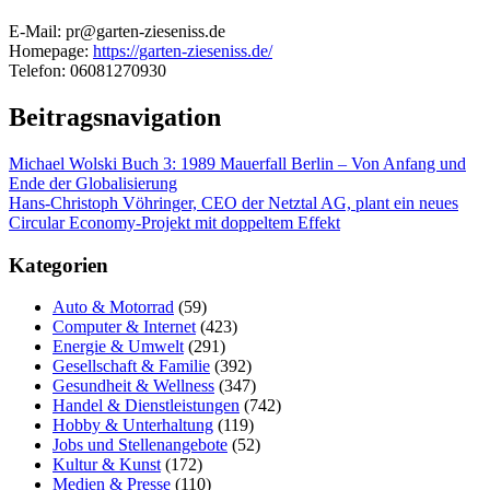
E-Mail: pr@garten-zieseniss.de
Homepage:
https://garten-zieseniss.de/
Telefon: 06081270930
Beitragsnavigation
Michael Wolski Buch 3: 1989 Mauerfall Berlin – Von Anfang und
Ende der Globalisierung
Hans-Christoph Vöhringer, CEO der Netztal AG, plant ein neues
Circular Economy-Projekt mit doppeltem Effekt
Kategorien
Auto & Motorrad
(59)
Computer & Internet
(423)
Energie & Umwelt
(291)
Gesellschaft & Familie
(392)
Gesundheit & Wellness
(347)
Handel & Dienstleistungen
(742)
Hobby & Unterhaltung
(119)
Jobs und Stellenangebote
(52)
Kultur & Kunst
(172)
Medien & Presse
(110)