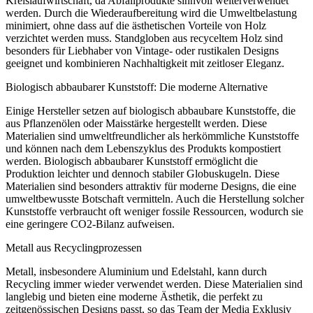
Kreislaufwirtschaft, da Abfallprodukte sinnvoll weiterverwendet
werden. Durch die Wiederaufbereitung wird die Umweltbelastung
minimiert, ohne dass auf die ästhetischen Vorteile von Holz
verzichtet werden muss. Standgloben aus recyceltem Holz sind
besonders für Liebhaber von Vintage- oder rustikalen Designs
geeignet und kombinieren Nachhaltigkeit mit zeitloser Eleganz.
Biologisch abbaubarer Kunststoff: Die moderne Alternative
Einige Hersteller setzen auf biologisch abbaubare Kunststoffe, die
aus Pflanzenölen oder Maisstärke hergestellt werden. Diese
Materialien sind umweltfreundlicher als herkömmliche Kunststoffe
und können nach dem Lebenszyklus des Produkts kompostiert
werden. Biologisch abbaubarer Kunststoff ermöglicht die
Produktion leichter und dennoch stabiler Globuskugeln. Diese
Materialien sind besonders attraktiv für moderne Designs, die eine
umweltbewusste Botschaft vermitteln. Auch die Herstellung solcher
Kunststoffe verbraucht oft weniger fossile Ressourcen, wodurch sie
eine geringere CO2-Bilanz aufweisen.
Metall aus Recyclingprozessen
Metall, insbesondere Aluminium und Edelstahl, kann durch
Recycling immer wieder verwendet werden. Diese Materialien sind
langlebig und bieten eine moderne Ästhetik, die perfekt zu
zeitgenössischen Designs passt, so das Team der Media Exklusiv