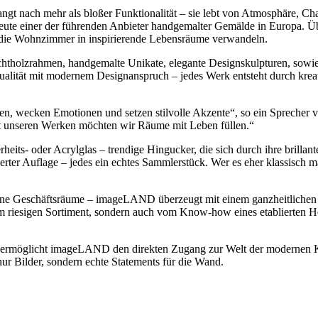
ngt nach mehr als bloßer Funktionalität – sie lebt von Atmosphäre, Ch
ute einer der führenden Anbieter handgemalter Gemälde in Europa. 
, die Wohnzimmer in inspirierende Lebensräume verwandeln.
chtholzrahmen, handgemalte Unikate, elegante Designskulpturen, sowie
ät mit modernem Designanspruch – jedes Werk entsteht durch kreative
chten, wecken Emotionen und setzen stilvolle Akzente“, so ein Sprec
t unseren Werken möchten wir Räume mit Leben füllen.“
heits- oder Acrylglas – trendige Hingucker, die sich durch ihre brilla
ter Auflage – jedes ein echtes Sammlerstück. Wer es eher klassisch mag
derne Geschäftsräume – imageLAND überzeugt mit einem ganzheitlichen 
m riesigen Sortiment, sondern auch vom Know-how eines etablierten He
rmöglicht imageLAND den direkten Zugang zur Welt der modernen Kun
ur Bilder, sondern echte Statements für die Wand.