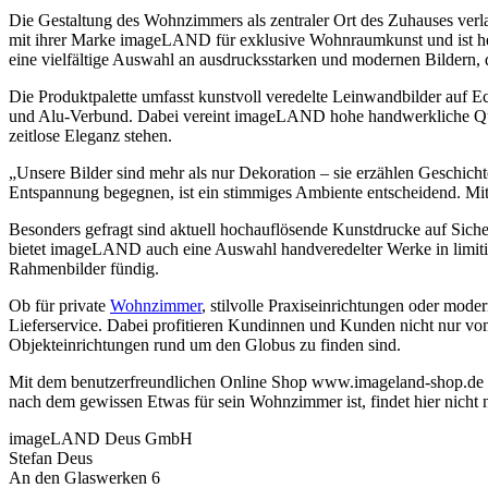
Die Gestaltung des Wohnzimmers als zentraler Ort des Zuhauses verla
mit ihrer Marke imageLAND für exklusive Wohnraumkunst und ist he
eine vielfältige Auswahl an ausdrucksstarken und modernen Bildern
Die Produktpalette umfasst kunstvoll veredelte Leinwandbilder auf E
und Alu-Verbund. Dabei vereint imageLAND hohe handwerkliche Qualit
zeitlose Eleganz stehen.
„Unsere Bilder sind mehr als nur Dekoration – sie erzählen Geschi
Entspannung begegnen, ist ein stimmiges Ambiente entscheidend. Mi
Besonders gefragt sind aktuell hochauflösende Kunstdrucke auf Sicher
bietet imageLAND auch eine Auswahl handveredelter Werke in limitier
Rahmenbilder fündig.
Ob für private
Wohnzimmer
, stilvolle Praxiseinrichtungen oder mo
Lieferservice. Dabei profitieren Kundinnen und Kunden nicht nur vo
Objekteinrichtungen rund um den Globus zu finden sind.
Mit dem benutzerfreundlichen Online Shop www.imageland-shop.de e
nach dem gewissen Etwas für sein Wohnzimmer ist, findet hier nicht n
imageLAND Deus GmbH
Stefan Deus
An den Glaswerken 6