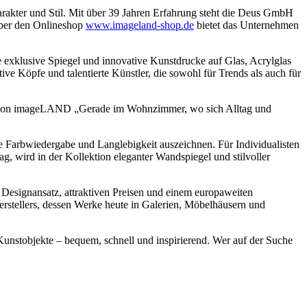
arakter und Stil. Mit über 39 Jahren Erfahrung steht die Deus GmbH
Über den Onlineshop
www.imageland-shop.de
bietet das Unternehmen
 exklusive Spiegel und innovative Kunstdrucke auf Glas, Acrylglas
 Köpfe und talentierte Künstler, die sowohl für Trends als auch für
her von imageLAND „Gerade im Wohnzimmer, wo sich Alltag und
nte Farbwiedergabe und Langlebigkeit auszeichnen. Für Individualisten
, wird in der Kollektion eleganter Wandspiegel und stilvoller
Designansatz, attraktiven Preisen und einem europaweiten
rstellers, dessen Werke heute in Galerien, Möbelhäusern und
stobjekte – bequem, schnell und inspirierend. Wer auf der Suche