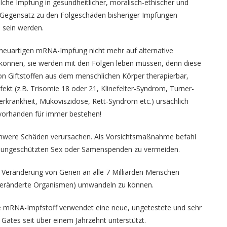
lche Impfung in gesundheitlicher, moralisch-ethischer und
m Gegensatz zu den Folgeschäden bisheriger Impfungen
 sein werden.
 neuartigen mRNA-Impfung nicht mehr auf alternative
können, sie werden mit den Folgen leben müssen, denn diese
von Giftstoffen aus dem menschlichen Körper therapierbar,
t (z.B. Trisomie 18 oder 21, Klinefelter-Syndrom, Turner-
rkrankheit, Mukoviszidose, Rett-Syndrom etc.) ursächlich
 vorhanden für immer bestehen!
hwere Schäden verursachen. Als Vorsichtsmaßnahme befahl
 ungeschützten Sex oder Samenspenden zu vermeiden.
ur Veränderung von Genen an alle 7 Milliarden Menschen
 veränderte Organismen) umwandeln zu können.
ue mRNA-Impfstoff verwendet eine neue, ungetestete und sehr
 Gates seit über einem Jahrzehnt unterstützt.