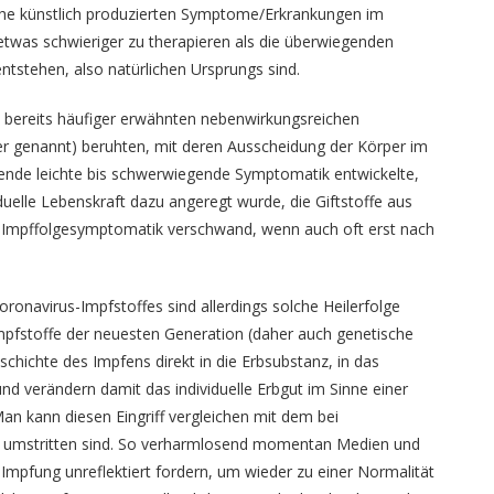
lche künstlich produzierten Symptome/Erkrankungen im
etwas schwieriger zu therapieren als die überwiegenden
ntstehen, also natürlichen Ursprungs sind.
ie bereits häufiger erwähnten nebenwirkungsreichen
er genannt) beruhten, mit deren Ausscheidung der Körper im
chende leichte bis schwerwiegende Symptomatik entwickelte,
duelle Lebenskraft dazu angeregt wurde, die Giftstoffe aus
e Impffolgesymptomatik verschwand, wenn auch oft erst nach
ronavirus-Impfstoffes sind allerdings solche Heilerfolge
mpfstoffe der neuesten Generation (daher auch genetische
chichte des Impfens direkt in die Erbsubstanz, in das
d verändern damit das individuelle Erbgut im Sinne einer
Man kann diesen Eingriff vergleichen mit dem bei
ehr umstritten sind. So verharmlosend momentan Medien und
e Impfung unreflektiert fordern, um wieder zu einer Normalität