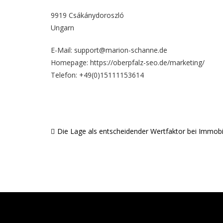
9919 Csákánydoroszló
Ungarn
E-Mail: support@marion-schanne.de
Homepage:
https://oberpfalz-seo.de/marketing/
Telefon: +49(0)15111153614
Die Lage als entscheidender Wertfaktor bei Immobi
Beitragsnavigation