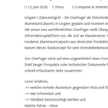
12. Juni 2026
Press
Computer & Internet
Ungarn / Zalaszentgrót – Ein OnePager als Entscheid
AluminiumCarports in Ungarn
geplant und montiert 
Mit einem neu veröffentlichten OnePager stellt Oberp
Informationsplattform vor, die sich an Hausbesitzer, V
moderne AluminiumCarports aus deutscher Produktion
warum dieses Baukonzept für viele Immobilienbesitzer
Der OnePager setzt auf eine ungewöhnlich klare For
Statt langer Prospekte oder technischer Dokumente fa
schnell erfassbaren Seite zusammen.
Leser erfahren,
->> welche Vorteile Aluminium gegenüber Holz und Sta
->> wie Schneelast und
->> Windlast berücksichtigt werden und
welche Extras – etwa