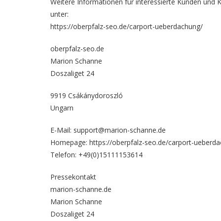
Weitere Informationen für interessierte Kunden und
unter:
https://oberpfalz-seo.de/carport-ueberdachung/
oberpfalz-seo.de
Marion Schanne
Doszaliget 24
9919 Csákánydoroszló
Ungarn
E-Mail: support@marion-schanne.de
Homepage:
https://oberpfalz-seo.de/carport-ueberd
Telefon: +49(0)15111153614
Pressekontakt
marion-schanne.de
Marion Schanne
Doszaliget 24