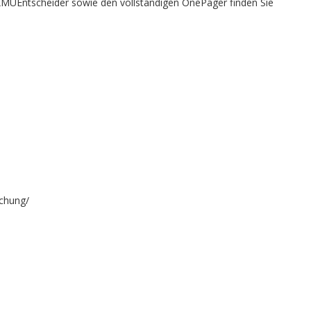
 KMUEntscheider sowie den vollständigen OnePager finden Sie
achung/