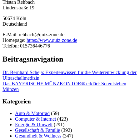
Tristan Rehbach
Lindenstraße 19
50674 Köln
Deutschland
E-Mail: rehbach@quiz-zone.de
Homepage:
https://www.quiz-zone.de
Telefon: 015736446776
Beitragsnavigation
Dr. Bernhard Scheja: Expertenwissen für die Weiterentwicklung der
Ultraschallmedizin
Das BAYERISCHE MÜNZKONTOR® erklärt: So entstehen
Münzen
Kategorien
Auto & Motorrad
(59)
Computer & Internet
(423)
Energie & Umwelt
(291)
Gesellschaft & Familie
(392)
Gesundheit & Wellness
(347)