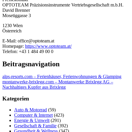
OPTOTEAM Präzisionsinstrumente Vertriebsgesellschaft m.b.H.
David Brenner
Mosetiggasse 3
1230 Wien
Österreich
E-Mail: office@optoteam.at
Homepage:
https://www.optoteam.at/
Telefon: +43 1 484 49 00 0
Beitragsnavigation
alps-resorts.com – Ferienhäuser, Ferienwohnungen & Glamping
montanwerke-brixlegg.com – Montanwerke Brixlegg AG –
Nachhaltiges Kupfer aus Brixlegg
Kategorien
Auto & Motorrad
(59)
Computer & Internet
(423)
Energie & Umwelt
(291)
Gesellschaft & Familie
(392)
Gesundheit & Wellness
(347)