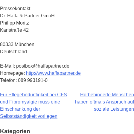
Pressekontakt
Dr. Haffa & Partner GmbH
Philipp Moritz
Karlstraße 42
80333 München
Deutschland
E-Mail: postbox@haffapartner.de
Homepage:
http://www.haffapartner.de
Telefon: 089 993191-0
Für Pflegebedürftigkeit bei CFS
Hörbehinderte Menschen
Beitragsnavigation
und Fibromyalgie muss eine
haben oftmals Anspruch auf
Einschränkung der
soziale Leistungen
Selbstständigkeit vorliegen
Kategorien