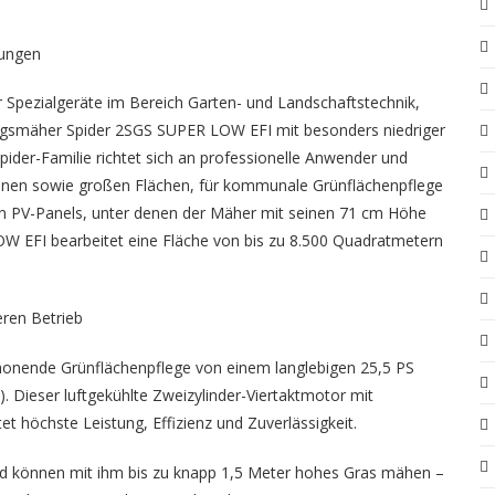
tungen
 Spezialgeräte im Bereich Garten- und Landschaftstechnik,
ngsmäher Spider 2SGS SUPER LOW EFI
mit besonders niedriger
pider-Familie richtet sich an professionelle Anwender und
enen sowie großen Flächen, für kommunale Grünflächenpflege
rten PV-Panels, unter denen der Mäher mit seinen 71 cm Höhe
W EFI bearbeitet eine Fläche von bis zu 8.500 Quadratmetern
eren Betrieb
onende Grünflächenpflege von einem langlebigen 25,5 PS
). Dieser luftgekühlte Zweizylinder-Viertaktmotor mit
t höchste Leistung, Effizienz und Zuverlässigkeit.
nd können mit ihm bis zu knapp 1,5 Meter hohes Gras mähen –