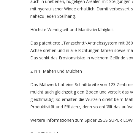
auch in unebenen, hügeligen Arealen mit Steigungen
mit hydraulischer Winde erhältlich. Damit verbessert s
nahezu jeden Steilhang.
Höchste Wendigkeit und Manövrierfähigkeit
Das patentierte „Tanzschritt“-Antriebssystem mit 360°
Achse drehen und in alle Richtungen fahren sowie m
Das senkt das Erosionsrisiko in weichem Gelände so
2 in 1: Mähen und Mulchen
Das Mähwerk hat eine Schnittbreite von 123 Zentimet
mulcht auch gleichzeitig den Boden und verteilt das
gleichmäßig. So erhalten die Wurzeln direkt beim Mä
Produktivität und Effizienz, denn so entfällt das au
Weitere Informationen zum Spider 2SGS SUPER LOW 