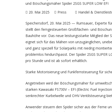
20. Mai 2025
Press
Handel & Dienstleis
Speichersdorf, 20. Mai 2025 — Rumsauer, Experte für
stellt den ferngesteuerten
Großflächen- und Böschu
Bauhöhe vor. Das neue leistungsstarke Mitglied der S
eignet sich für das Mähen von unzugänglichen, uneb
und ganz speziell für Solarparks mit niedrig montie
problemlos hindurchpasst. Der Spider 2SGS SUPER LO
pro Stunde und ist ab sofort erhältlich.
Starke Motorisierung und Funkfernsteuerung für sich
Angetrieben wird der Böschungsmäher für umweltsch
starken Kawasaki FS730V – EFI (Electric Fuel Injection
senkrechter Kurbelwelle und OHV-Ventilsteuerung biete
Anwender steuern den Spider sicher aus der Ferne u