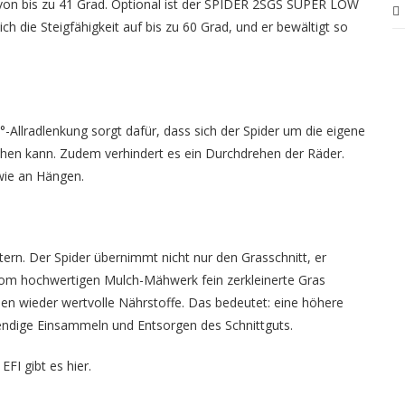
 von bis zu 41 Grad. Optional ist der SPIDER 2SGS SUPER LOW
ich die Steigfähigkeit auf bis zu 60 Grad, und er bewältigt so
-Allradlenkung sorgt dafür, dass sich der Spider um die eigene
ähen kann. Zudem verhindert es ein Durchdrehen der Räder.
wie an Hängen.
ern. Der Spider übernimmt nicht nur den Grasschnitt, er
 vom hochwertigen Mulch-Mähwerk fein zerkleinerte Gras
hen wieder wertvolle Nährstoffe. Das bedeutet: eine höhere
fwendige Einsammeln und Entsorgen des Schnittguts.
EFI gibt es
hier
.