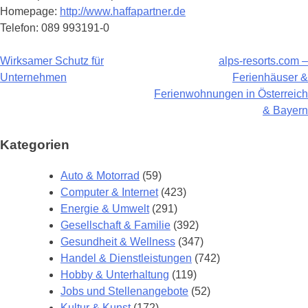
Homepage:
http://www.haffapartner.de
Telefon: 089 993191-0
Wirksamer Schutz für
alps-resorts.com –
Beitragsnavigation
Unternehmen
Ferienhäuser &
Ferienwohnungen in Österreich
& Bayern
Kategorien
Auto & Motorrad
(59)
Computer & Internet
(423)
Energie & Umwelt
(291)
Gesellschaft & Familie
(392)
Gesundheit & Wellness
(347)
Handel & Dienstleistungen
(742)
Hobby & Unterhaltung
(119)
Jobs und Stellenangebote
(52)
Kultur & Kunst
(172)