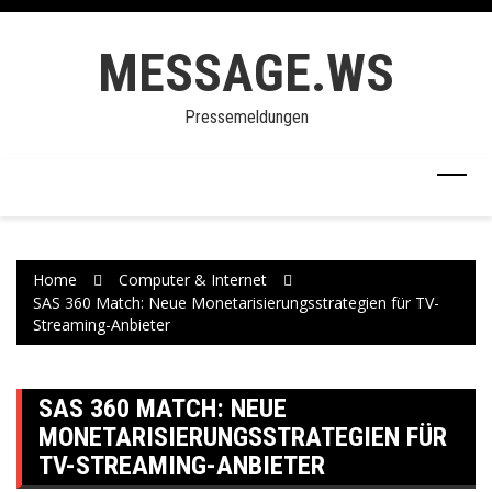
Skip
to
MESSAGE.WS
content
Pressemeldungen
Home
Computer & Internet
SAS 360 Match: Neue Monetarisierungsstrategien für TV-
Streaming-Anbieter
SAS 360 MATCH: NEUE
MONETARISIERUNGSSTRATEGIEN FÜR
TV-STREAMING-ANBIETER