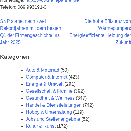
Homepage:
http://www.haffapartner.de
Telefon: 089 993191-0
SNP startet nach zwei
Die hohe Effizienz von
Beitragsnavigation
Rekordjahren mit dem besten
Wärmepumpen:
Q1 der Firmengeschichte ins
Energieeffiziente Heizung der
Jahr 2025
Zukunft
Kategorien
Auto & Motorrad
(59)
Computer & Internet
(423)
Energie & Umwelt
(291)
Gesellschaft & Familie
(392)
Gesundheit & Wellness
(347)
Handel & Dienstleistungen
(742)
Hobby & Unterhaltung
(119)
Jobs und Stellenangebote
(52)
Kultur & Kunst
(172)