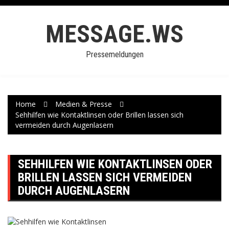
Skip
to
MESSAGE.WS
content
Pressemeldungen
Home
Medien & Presse
Sehhilfen wie Kontaktlinsen oder Brillen lassen sich
vermeiden durch Augenlasern
SEHHILFEN WIE KONTAKTLINSEN ODER
BRILLEN LASSEN SICH VERMEIDEN
DURCH AUGENLASERN