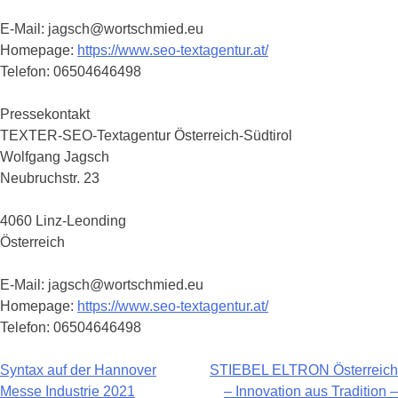
E-Mail: jagsch@wortschmied.eu
Homepage:
https://www.seo-textagentur.at/
Telefon: 06504646498
Pressekontakt
TEXTER-SEO-Textagentur Österreich-Südtirol
Wolfgang Jagsch
Neubruchstr. 23
4060 Linz-Leonding
Österreich
E-Mail: jagsch@wortschmied.eu
Homepage:
https://www.seo-textagentur.at/
Telefon: 06504646498
Syntax auf der Hannover
STIEBEL ELTRON Österreich
Beitragsnavigation
Messe Industrie 2021
– Innovation aus Tradition –