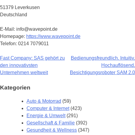
51379 Leverkusen
Deutschland
E-Mail: info@wavepoint.de
Homepage:
https://www.wavepoint.de
Telefon: 0214 7079011
Fast Company: SAS gehört zu
Bedienungsfreundlich. Intuitiv.
Beitragsnavigation
den innovativsten
Hochauflösend.
Unternehmen weltweit
Besichtigungsroboter SAM 2.0
Kategorien
Auto & Motorrad
(59)
Computer & Internet
(423)
Energie & Umwelt
(291)
Gesellschaft & Familie
(392)
Gesundheit & Wellness
(347)